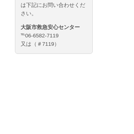
は下記にお問い合わせくだ
さい。
大阪市救急安心センター
℡06-6582-7119
又は（＃7119）
医療法人 慈心会 咲洲病院
〒559-0033 大阪市住之江区南港中2丁目1番30
TEL：06-6614-1111 FAX：06-6614-1126
地域医療連携室：06-6614-7732