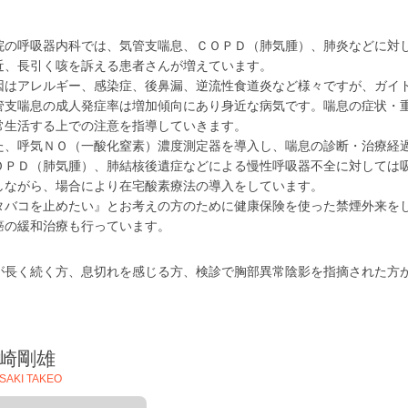
院の呼吸器内科では、気管支喘息、ＣＯＰＤ（肺気腫）、肺炎などに対
近、長引く咳を訴える患者さんが増えています。
因はアレルギー、感染症、後鼻漏、逆流性食道炎など様々ですが、ガイ
管支喘息の成人発症率は増加傾向にあり身近な病気です。喘息の症状・
常生活する上での注意を指導していきます。
た、呼気ＮＯ（一酸化窒素）濃度測定器を導入し、喘息の診断・治療経
ＯＰＤ（肺気腫）、肺結核後遺症などによる慢性呼吸器不全に対しては
しながら、場合により在宅酸素療法の導入をしています。
タバコを止めたい』とお考えの方のために健康保険を使った禁煙外来を
癌の緩和治療も行っています。
が長く続く方、息切れを感じる方、検診で胸部異常陰影を指摘された方
崎剛雄
SAKI TAKEO