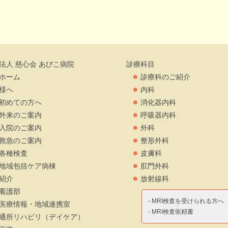
法人 慈心会 あびこ病院
診療科目
ホーム
診療科のご紹介
様へ
内科
初めての方へ
消化器内科
外来のご案内
呼吸器内科
入院のご案内
外科
救急のご案内
整形外科
各種検査
皮膚科
地域包括ケア病棟
肛門外科
紹介
放射線科
看護部
- MRI検査を受けられる方へ
医療情報・地域連携室
- MRI検査依頼書
通所リハビリ（デイケア）