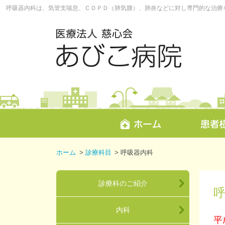
呼吸器内科は、気管支喘息、ＣＯＰＤ（肺気腫）、肺炎などに対し専門的な治療
ホーム
>
診療科目
>
呼吸器内科
診療科のご紹介
内科
平