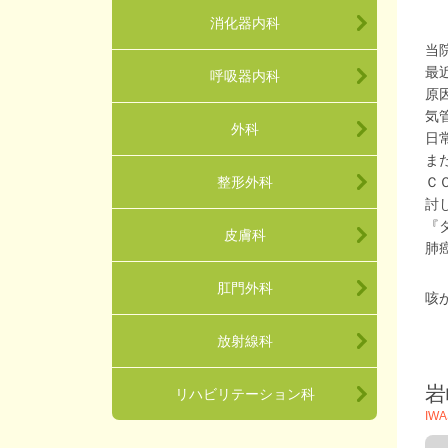
消化器内科
当
最
呼吸器内科
原
気
外科
日
ま
整形外科
Ｃ
討
『
皮膚科
肺
肛門外科
咳
放射線科
岩
リハビリテーション科
IWA